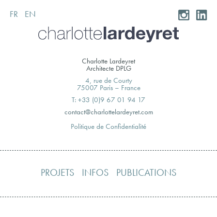
FR
EN
Skip
to
content
Charlotte Lardeyret
Architecte DPLG
4, rue de Courty
75007 Paris – France
T: +33 (0)9 67 01 94 17
moc.teryedralettolrahc@tcatnoc
Politique de Confidentialité
PROJETS
INFOS
PUBLICATIONS