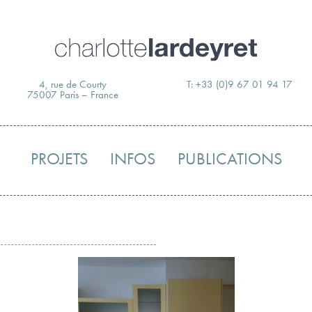
Skip
to
content
4, rue de Courty
T: +33 (0)9 67 01 94 17
75007 Paris – France
PROJETS
INFOS
PUBLICATIONS