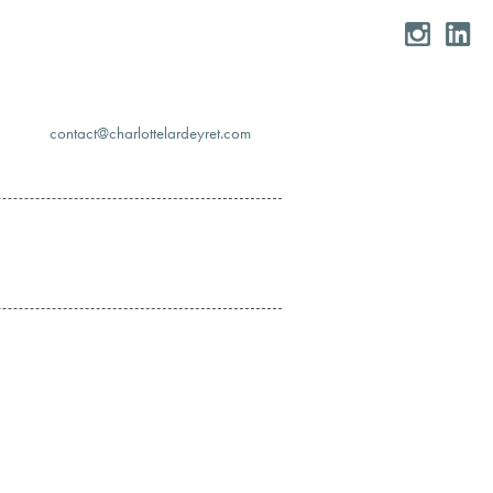
moc.teryedralettolrahc@tcatnoc