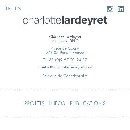
FR
EN
Skip
to
content
Charlotte Lardeyret
Architecte DPLG
4, rue de Courty
75007 Paris – France
T: +33 (0)9 67 01 94 17
moc.teryedralettolrahc@tcatnoc
Politique de Confidentialité
PROJETS
INFOS
PUBLICATIONS