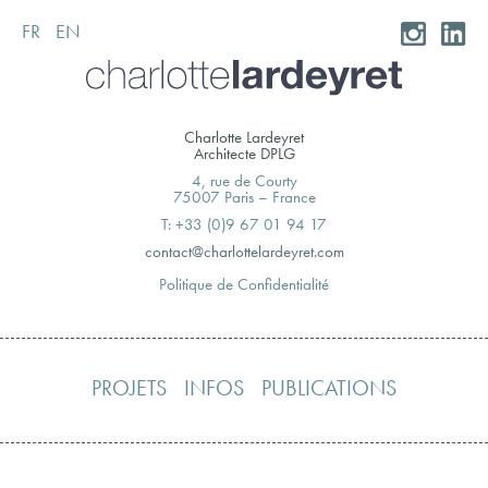
FR
EN
Skip
to
content
Charlotte Lardeyret
Architecte DPLG
4, rue de Courty
75007 Paris – France
T: +33 (0)9 67 01 94 17
moc.teryedralettolrahc@tcatnoc
Politique de Confidentialité
PROJETS
INFOS
PUBLICATIONS