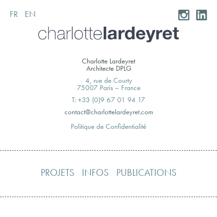
FR
EN
Skip
to
content
Charlotte Lardeyret
Architecte DPLG
4, rue de Courty
75007 Paris – France
T: +33 (0)9 67 01 94 17
moc.teryedralettolrahc@tcatnoc
Politique de Confidentialité
PROJETS
INFOS
PUBLICATIONS