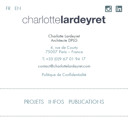
FR
EN
Skip
to
content
Charlotte Lardeyret
Architecte DPLG
4, rue de Courty
75007 Paris – France
T: +33 (0)9 67 01 94 17
moc.teryedralettolrahc@tcatnoc
Politique de Confidentialité
PROJETS
INFOS
PUBLICATIONS