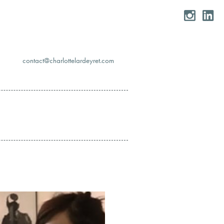
moc.teryedralettolrahc@tcatnoc